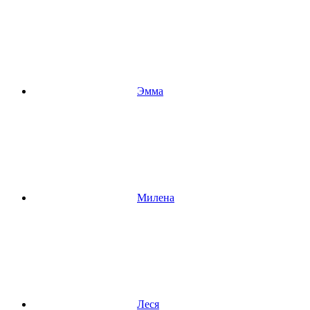
Эмма
Милена
Леся