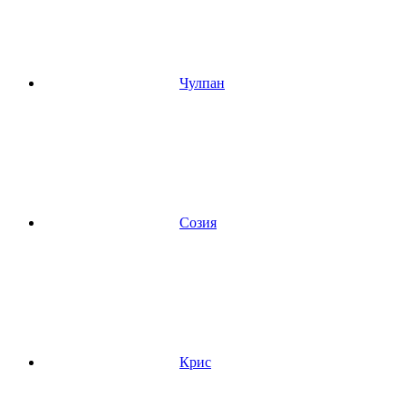
Чулпан
Созия
Крис