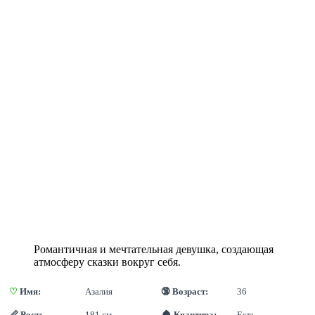
Романтичная и мечтательная девушка, создающая
атмосферу сказки вокруг себя.
♡
 Имя:
Азалия
🔞 Возраст:
36
📏 Рост:
181 см
🏠 Квартира:
Есть