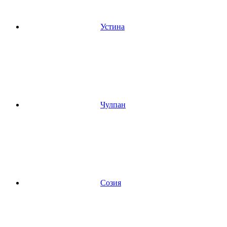
Устина
Чулпан
Созия