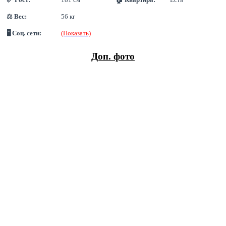
⚖ Вес:
56 кг
🖥 Соц. сети:
(Показать)
Доп. фото