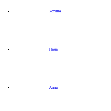
Устина
Нана
Алла