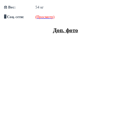
⚖ Вес:
54 кг
🖥 Соц. сети:
(Просмотр)
Доп. фото