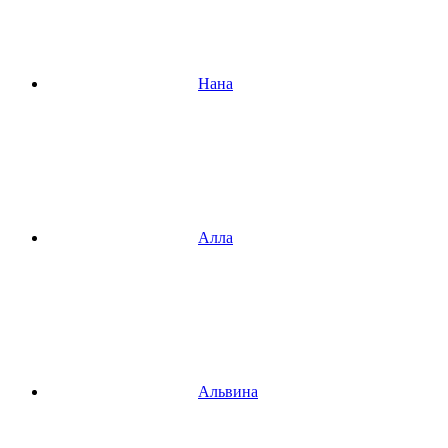
Нана
Алла
Альвина