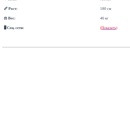
📏 Рост:
180 см
⚖ Вес:
46 кг
🖥 Соц. сети:
(Показать)