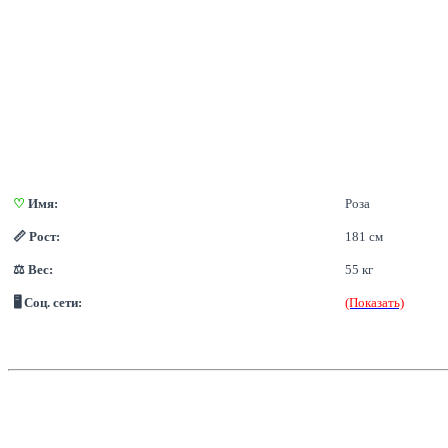
♡
 Имя:
Роза
📏 Рост:
181 см
⚖ Вес:
55 кг
🖥 Соц. сети:
(Показать)