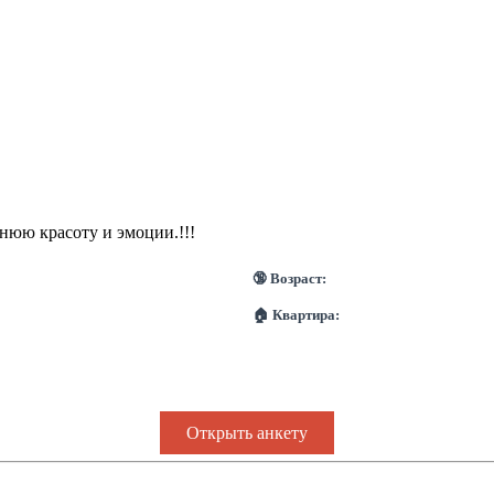
нюю красоту и эмоции.!!!
🔞 Возраст:
🏠 Квартира:
Открыть анкету