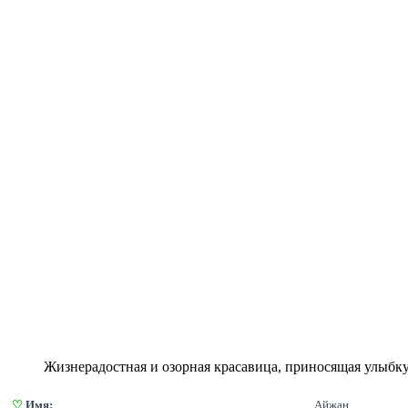
Жизнерадостная и озорная красавица, приносящая улыбку 
♡
 Имя:
Айжан