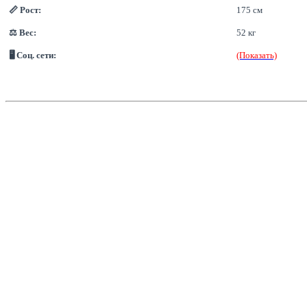
📏 Рост:
175 см
⚖ Вес:
52 кг
🖥 Соц. сети:
(Показать)