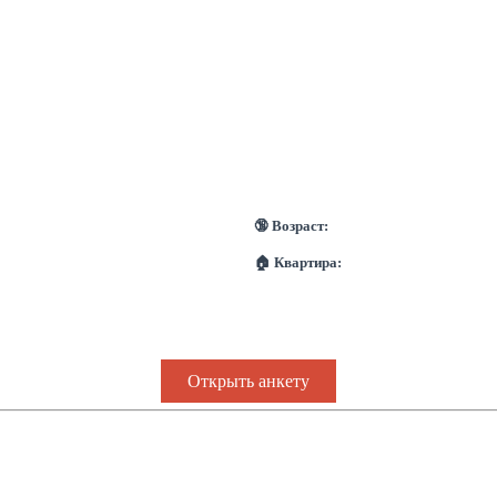
🔞 Возраст:
🏠 Квартира:
Открыть анкету